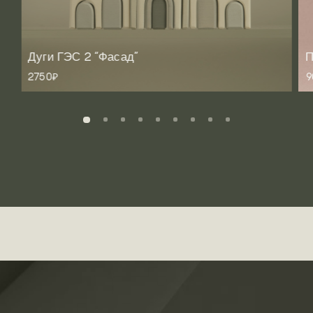
Дуги ГЭС 2 “Фасад”
П
2750₽
9