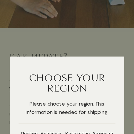
КАК ИГРАТЬ?
CHOOSE YOUR
- Прислонить к зеркальной поверхности, чтобы
REGION
увидеть бабочку
Please choose your region. This
- Придумать, на что еще похожи части — на
information is needed for shipping.
воющего на луну волка, гору, краба, жерло
вулкана
Россия, Беларусь, Казахстан, Армения