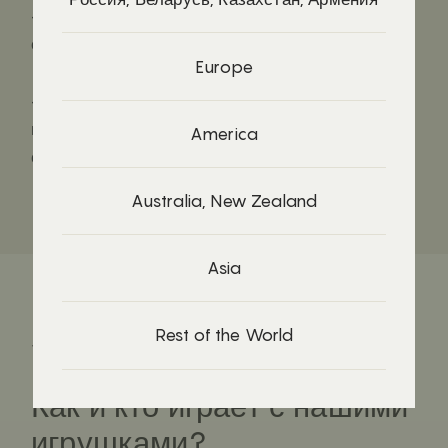
- Ставить части друг на друга по очереди,
стараясь, чтобы ни одна не упала
Europe
- Найти в интернете разные виды бабочек,
вспомнить, какие живут в ближайшем парке или
America
саду
Australia, New Zealand
Asia
Rest of the World
Toys in life
Как и кто играет с нашими
игрушками?