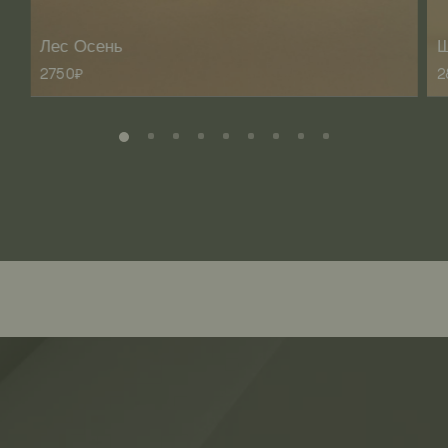
Лес Осень
Ш
2750₽
2