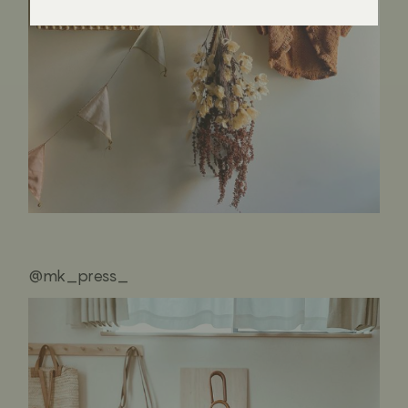
@mk_press_